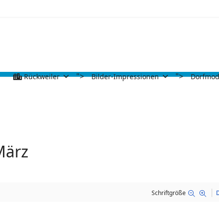
">
">
Rückweiler
Bilder-Impressionen
Dorfmod
März
Schriftgröße