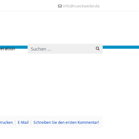
info@rueckweiler.de
Suchen
eration
...
Drucken
E-Mail
Schreiben Sie den ersten Kommentar!