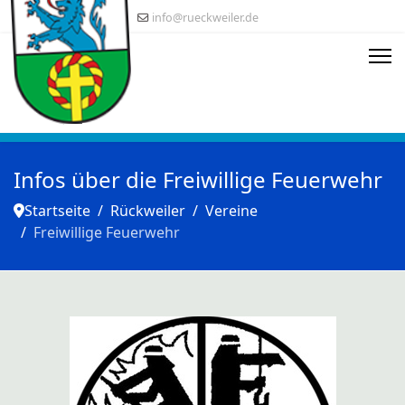
info@rueckweiler.de
Infos über die Freiwillige Feuerwehr
Startseite
Rückweiler
Vereine
Freiwillige Feuerwehr