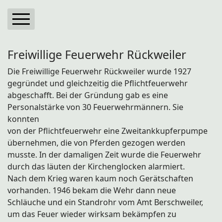
Freiwillige Feuerwehr
Freiwillige Feuerwehr Rückweiler
Narrenschar 1993
Die Freiwillige Feuerwehr Rückweiler wurde 1927
Musikverein
gegründet und gleichzeitig die Pflichtfeuerwehr
abgeschafft. Bei der Gründung gab es eine
Kirchenchor Herz Jesu
Personalstärke von 30 Feuerwehrmännern. Sie
Theatergruppe Rückweiler
konnten
von der Pflichtfeuerwehr eine Zweitankkupferpumpe
Seniorentreff
übernehmen, die von Pferden gezogen werden
musste. In der damaligen Zeit wurde die Feuerwehr
Landfrauen
durch das läuten der Kirchenglocken alarmiert.
VDK
Nach dem Krieg waren kaum noch Gerätschaften
vorhanden. 1946 bekam die Wehr dann neue
Vogelschutzgruppe-Heide
Schläuche und ein Standrohr vom Amt Berschweiler,
Schlepperfreunde-Heide
um das Feuer wieder wirksam bekämpfen zu