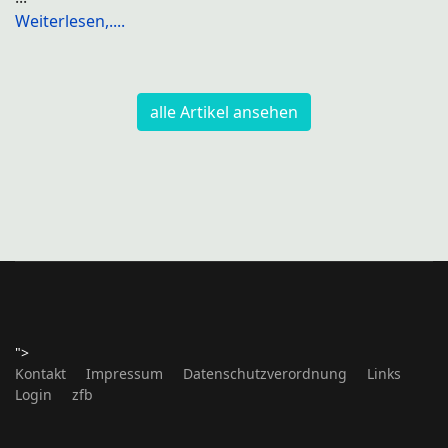
Weiterlesen,....
alle Artikel ansehen
">
Kontakt
Impressum
Datenschutzverordnung
Links
Login
zfb