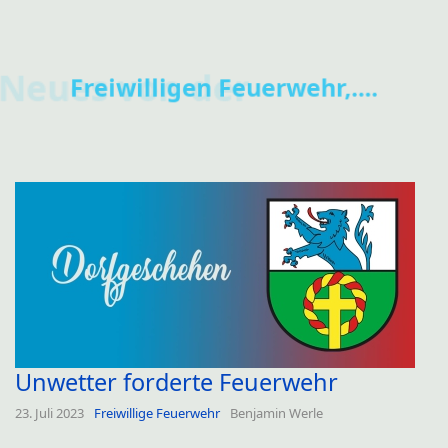
Neues von der
Freiwilligen Feuerwehr,....
Unwetter forderte Feuerwehr
23. Juli 2023
Freiwillige Feuerwehr
Benjamin Werle
...