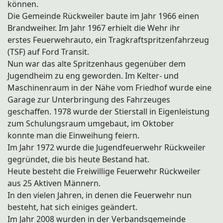
können.
Frauen & Mutterverein
Die Gemeinde Rückweiler baute im Jahr 1966 einen
Der Kindertreff Heide
Brandweiher. Im Jahr 1967 erhielt die Wehr ihr
erstes Feuerwehrauto, ein Tragkraftspritzenfahrzeug
FC-Heide
(TSF) auf Ford Transit.
Nun war das alte Spritzenhaus gegenüber dem
Förderverein der FFW
Jugendheim zu eng geworden. Im Kelter- und
Straußjugend
Maschinenraum in der Nähe vom Friedhof wurde eine
Garage zur Unterbringung des Fahrzeuges
Pfarrgemeinde Herz-Jesu
geschaffen. 1978 wurde der Stierstall in Eigenleistung
Ernte-Tanzgruppe
zum Schulungsraum umgebaut, im Oktober
konnte man die Einweihung feiern.
Im Jahr 1972 wurde die Jugendfeuerwehr Rückweiler
gegründet, die bis heute Bestand hat.
Heute besteht die Freiwillige Feuerwehr Rückweiler
aus 25 Aktiven Männern.
In den vielen Jahren, in denen die Feuerwehr nun
besteht, hat sich einiges geändert.
Im Jahr 2008 wurden in der Verbandsgemeinde